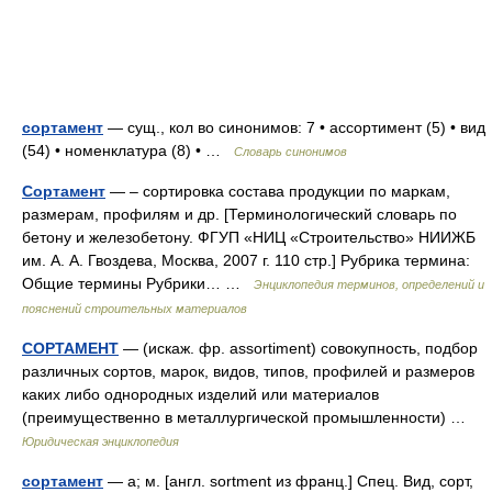
сортамент
— сущ., кол во синонимов: 7 • ассортимент (5) • вид
(54) • номенклатура (8) • …
Словарь синонимов
Сортамент
— – сортировка состава продукции по маркам,
размерам, профилям и др. [Терминологический словарь по
бетону и железобетону. ФГУП «НИЦ «Строительство» НИИЖБ
им. А. А. Гвоздева, Москва, 2007 г. 110 стр.] Рубрика термина:
Общие термины Рубрики… …
Энциклопедия терминов, определений и
пояснений строительных материалов
СОРТАМЕНТ
— (искаж. фр. assortiment) совокупность, подбор
различных сортов, марок, видов, типов, профилей и размеров
каких либо однородных изделий или материалов
(преимущественно в металлургической промышленности) …
Юридическая энциклопедия
сортамент
— а; м. [англ. sortment из франц.] Спец. Вид, сорт,