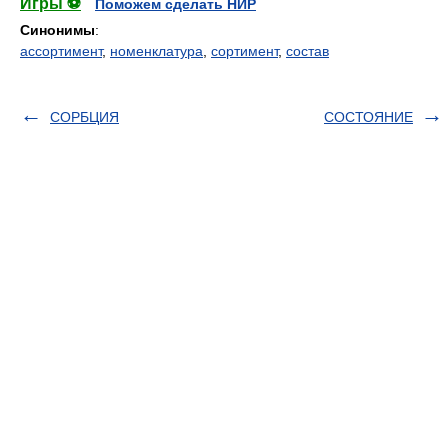
Игры ⚽
Поможем сделать НИР
Синонимы
:
ассортимент
,
номенклатура
,
сортимент
,
состав
СОРБЦИЯ
СОСТОЯНИЕ